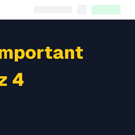
Important
z 4