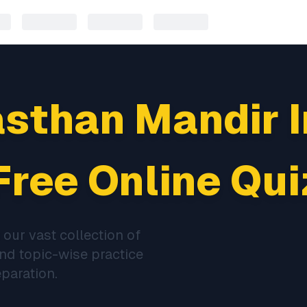
asthan Mandir 
Free Online Qui
our vast collection of
and topic-wise practice
paration.