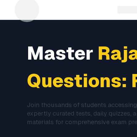
Master
Raj
Questions: 
Join thousands of students accessing 
expertly curated tests, daily quizzes, 
materials for comprehensive exam pre