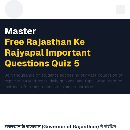
Master
Free Rajasthan Ke
Rajyapal Important
Questions Quiz 5
Join thousands of students accessing our vast collection of
expertly curated tests, daily quizzes, and topic-wise practice
materials for comprehensive exam preparation.
राजस्थान के राज्यपाल (Governor of Rajasthan)
से संबंधित