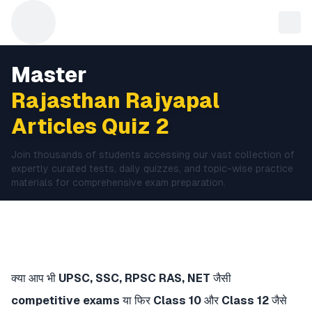
Master
Rajasthan Rajyapal
Articles Quiz 2
Join thousands of students accessing our vast collection of
expertly curated tests, daily quizzes, and topic-wise practice
materials for comprehensive exam preparation.
क्या आप भी
UPSC, SSC, RPSC RAS, NET
जैसी
competitive exams
या फिर
Class 10
और
Class 12
जैसे